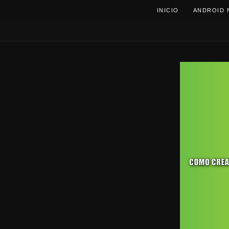
INICIO
ANDROID 