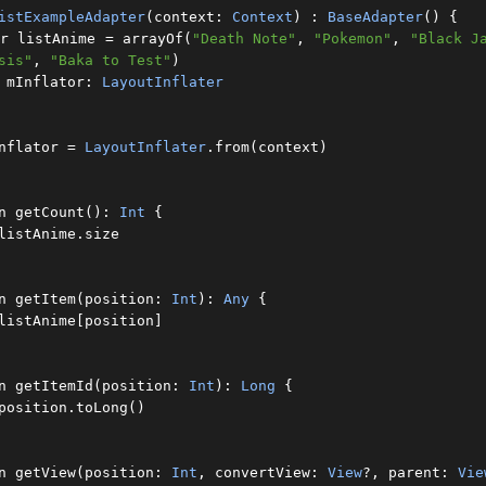
istExampleAdapter
(
context
:
Context
)
:
BaseAdapter
()
{
r listAnime 
=
 arrayOf
(
"Death Note"
,
"Pokemon"
,
"Black J
sis"
,
"Baka to Test"
)
 mInflator
:
LayoutInflater
nflator 
=
LayoutInflater
.
from
(
context
)
n getCount
():
Int
{
listAnime
.
size

n getItem
(
position
:
Int
):
Any
{
listAnime
[
position
]
n getItemId
(
position
:
Int
):
Long
{
position
.
toLong
()
n getView
(
position
:
Int
,
 convertView
:
View
?,
 parent
:
Vie