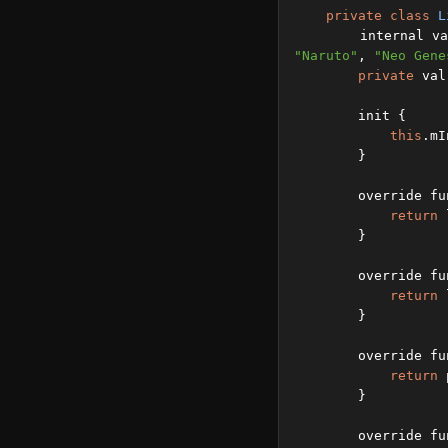
private
class
L
        internal va
"Naruto"
,
"Neo Gene
private
 val
        init 
{
this
.
mI
}
        override fu
return
 
}
        override fu
return
 
}
        override fu
return
 
}
        override fu