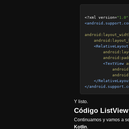
<?
xml version
=
"1.0"
<android.support.co
android:layout_widt
android:layout_
<RelativeLayout
android:lay
android:pad
<TextView
a
android
android
</RelativeLayou
</android.support.c
Y listo.
Código ListView 
Continuamos y vamos a seg
Kotlin
.