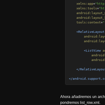
xmlns:app
=
"http
xmlns:tools
=
"ht
android:layout_
android:layout_
tools:context
=
"
<RelativeLayout
android:lay
android:lay
<ListView
a
android
android
</RelativeLayou
</android.support.c
Ahora añadiremos un arch
pondremos list_row.xml.