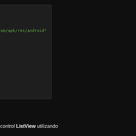
com/apk/res/android"
 control
ListView
utilizando