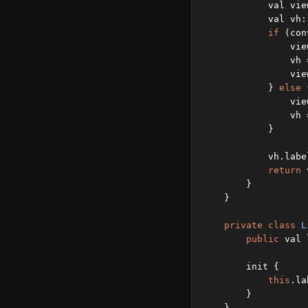
            val vie
            val vh
:
if
(
con
                vie
                vh 
                vie
}
else
                vie
                vh 
}
            vh
.
labe
return
 
}
}
private
class
L
public
 val 
        init 
{
this
.
la
}
}