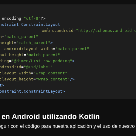
 encoding
=
"utf-8"
?>
nstraint.ConstraintLayout
xmlns:android
=
"http://schemas.android.
h
=
"match_parent"
height
=
"match_parent"
>
android:layout_width
=
"match_parent"
out_height
=
"match_parent"
ding
=
"@dimen/List_row_padding"
>
ndroid:id
=
"@+id/label"
:layout_width
=
"wrap_content"
:layout_height
=
"wrap_content"
/>
t>
onstraint.ConstraintLayout>
en Android utilizando Kotlin
uir con el código para nuestra aplicación y el uso de nuestro