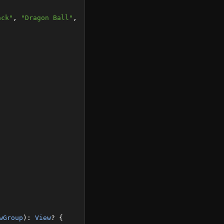
ack"
,
"Dragon Ball"
,
wGroup
):
View
?
{