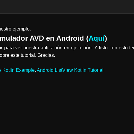
uestro ejemplo.
mulador AVD en Android (
Aquí
)
 para ver nuestra aplicación en ejecución. Y listo con esto t
bre este tutorial. Gracias.
w Kotlin Example
,
Android ListView Kotlin Tutorial