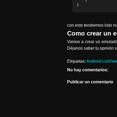
}
con esto tendremos listo n
Como crear un e
Vamos a crear un emulador
Déjanos saber tu opinión so
Etiquetas:
Android ListVie
No hay comentarios:
Publicar un comentario