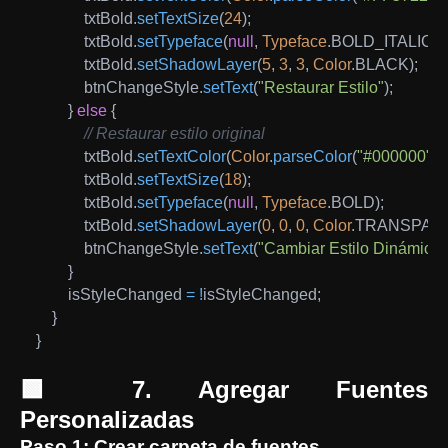
            txtBold
.
setTextSize
(
24
)
;
            txtBold
.
setTypeface
(
null
,
Typeface
.
BOLD_ITALIC
)
;
            txtBold
.
setShadowLayer
(
5
,
3
,
3
,
Color
.
BLACK
)
;
            btnChangeStyle
.
setText
(
"Restaurar Estilo"
)
;
}
else
{
// Restaurar estilo original
            txtBold
.
setTextColor
(
Color
.
parseColor
(
"#000000"
)
)
;
            txtBold
.
setTextSize
(
18
)
;
            txtBold
.
setTypeface
(
null
,
Typeface
.
BOLD
)
;
            txtBold
.
setShadowLayer
(
0
,
0
,
0
,
Color
.
TRANSPAR
            btnChangeStyle
.
setText
(
"Cambiar Estilo Dinámica
}
        isStyleChanged 
=
!
isStyleChanged
;
}
}
🟩 7. Agregar Fuentes
Personalizadas
Paso 1: Crear carpeta de fuentes