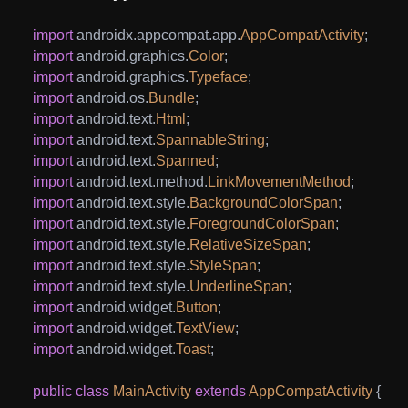
import
androidx
.
appcompat
.
app
.
AppCompatActivity
;
import
android
.
graphics
.
Color
;
import
android
.
graphics
.
Typeface
;
import
android
.
os
.
Bundle
;
import
android
.
text
.
Html
;
import
android
.
text
.
SpannableString
;
import
android
.
text
.
Spanned
;
import
android
.
text
.
method
.
LinkMovementMethod
;
import
android
.
text
.
style
.
BackgroundColorSpan
;
import
android
.
text
.
style
.
ForegroundColorSpan
;
import
android
.
text
.
style
.
RelativeSizeSpan
;
import
android
.
text
.
style
.
StyleSpan
;
import
android
.
text
.
style
.
UnderlineSpan
;
import
android
.
widget
.
Button
;
import
android
.
widget
.
TextView
;
import
android
.
widget
.
Toast
;
public
class
MainActivity
extends
AppCompatActivity
{