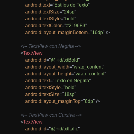
android:
text
=
"
Estilos de Texto
"
android:
textSize
=
"
24sp
"
android:
textStyle
=
"
bold
"
android:
textColor
=
"
#2196F3
"
android:
layout_marginBottom
=
"
16dp
"
/>
<!-- TextView con Negrita -->
<
TextView
android:
id
=
"
@+id/txtBold
"
android:
layout_width
=
"
wrap_content
"
android:
layout_height
=
"
wrap_content
"
android:
text
=
"
Texto en Negrita
"
android:
textStyle
=
"
bold
"
android:
textSize
=
"
18sp
"
android:
layout_marginTop
=
"
8dp
"
/>
<!-- TextView con Cursiva -->
<
TextView
android:
id
=
"
@+id/txtItalic
"