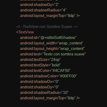
android:
shadowDy
=
"
2
"
android:
shadowRadius
=
"
4
"
android:
layout_marginTop
=
"
8dp
"
/>
<!-- TextView con Sombra Suave -->
<
TextView
android:
id
=
"
@+id/txtSoftShadow
"
android:
layout_width
=
"
wrap_content
"
android:
layout_height
=
"
wrap_content
"
android:
text
=
"
Texto con sombra suave
"
android:
textSize
=
"
24sp
"
android:
textStyle
=
"
bold
"
android:
textColor
=
"
#4CAF50
"
android:
shadowColor
=
"
#00FF00
"
android:
shadowDx
=
"
0
"
android:
shadowDy
=
"
0
"
android:
shadowRadius
=
"
10
"
android:
layout_marginTop
=
"
8dp
"
/>