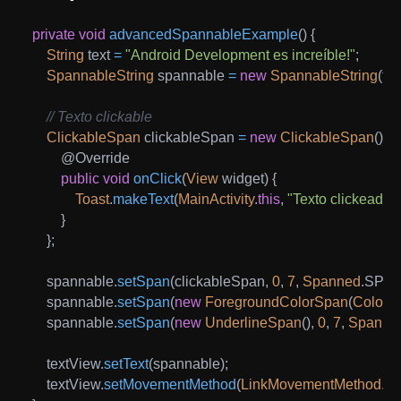
private
void
advancedSpannableExample
(
)
{
String
 text 
=
"Android Development es increíble!"
;
SpannableString
 spannable 
=
new
SpannableString
(
tex
// Texto clickable
ClickableSpan
 clickableSpan 
=
new
ClickableSpan
(
)
{
@Override
public
void
onClick
(
View
 widget
)
{
Toast
.
makeText
(
MainActivity
.
this
,
"Texto clickeado!"
}
}
;
    spannable
.
setSpan
(
clickableSpan
,
0
,
7
,
Spanned
.
SPAN
    spannable
.
setSpan
(
new
ForegroundColorSpan
(
Color
.
B
    spannable
.
setSpan
(
new
UnderlineSpan
(
)
,
0
,
7
,
Spanne
    textView
.
setText
(
spannable
)
;
    textView
.
setMovementMethod
(
LinkMovementMethod
.
ge