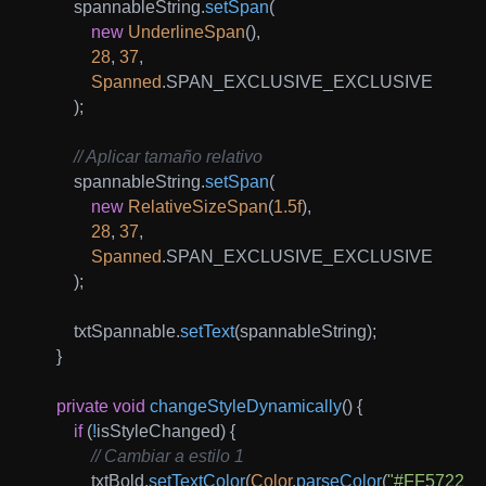
        spannableString
.
setSpan
(
new
UnderlineSpan
(
)
,
28
,
37
,
Spanned
.
SPAN_EXCLUSIVE_EXCLUSIVE

)
;
// Aplicar tamaño relativo
        spannableString
.
setSpan
(
new
RelativeSizeSpan
(
1.5f
)
,
28
,
37
,
Spanned
.
SPAN_EXCLUSIVE_EXCLUSIVE

)
;
        txtSpannable
.
setText
(
spannableString
)
;
}
private
void
changeStyleDynamically
(
)
{
if
(
!
isStyleChanged
)
{
// Cambiar a estilo 1
            txtBold
.
setTextColor
(
Color
.
parseColor
(
"#FF5722"
)
)
;