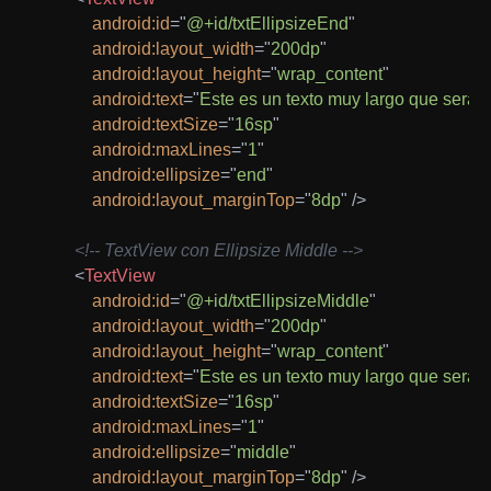
android:
id
=
"
@+id/txtEllipsizeEnd
"
android:
layout_width
=
"
200dp
"
android:
layout_height
=
"
wrap_content
"
android:
text
=
"
Este es un texto muy largo que será tr
android:
textSize
=
"
16sp
"
android:
maxLines
=
"
1
"
android:
ellipsize
=
"
end
"
android:
layout_marginTop
=
"
8dp
"
/>
<!-- TextView con Ellipsize Middle -->
<
TextView
android:
id
=
"
@+id/txtEllipsizeMiddle
"
android:
layout_width
=
"
200dp
"
android:
layout_height
=
"
wrap_content
"
android:
text
=
"
Este es un texto muy largo que será 
android:
textSize
=
"
16sp
"
android:
maxLines
=
"
1
"
android:
ellipsize
=
"
middle
"
android:
layout_marginTop
=
"
8dp
"
/>