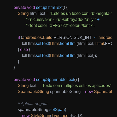
private
void
setupHtmlText
(
)
{
String
 htmlText 
=
"Este es un texto con <b>negrita</b>
"<i>cursiva</i>, <u>subrayado</u> y "
+
"<font color='#FF5722'>color</font>"
;
if
(
android
.
os
.
Build
.
VERSION
.
SDK_INT 
>=
android
.
o
            txtHtml
.
setText
(
Html
.
fromHtml
(
htmlText
,
Html
.
FROM
}
else
{
            txtHtml
.
setText
(
Html
.
fromHtml
(
htmlText
)
)
;
}
}
private
void
setupSpannableText
(
)
{
String
 text 
=
"Texto con múltiples estilos aplicados"
;
SpannableString
 spannableString 
=
new
SpannableSt
// Aplicar negrita
        spannableString
.
setSpan
(
new
StyleSpan
(
Typeface
.
BOLD
)
,