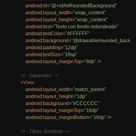
android:
id
=
"
@+id/txtRoundedBackground
"
android:
layout_width
=
"
wrap_content
"
android:
layout_height
=
"
wrap_content
"
android:
text
=
"
Texto con fondo redondeado
"
android:
textColor
=
"
#FFFFFF
"
android:
background
=
"
@drawable/rounded_backgr
android:
padding
=
"
12dp
"
android:
textSize
=
"
18sp
"
android:
layout_marginTop
=
"
8dp
"
/>
<!-- Separador -->
<
View
android:
layout_width
=
"
match_parent
"
android:
layout_height
=
"
1dp
"
android:
background
=
"
#CCCCCC
"
android:
layout_marginTop
=
"
16dp
"
android:
layout_marginBottom
=
"
16dp
"
/>
<!-- Título: Sombras -->