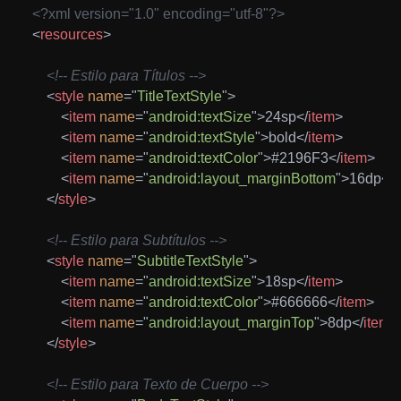
<?xml version="1.0" encoding="utf-8"?>
<
resources
>
<!-- Estilo para Títulos -->
<
style
name
=
"
TitleTextStyle
"
>
<
item
name
=
"
android:textSize
"
>
24sp
</
item
>
<
item
name
=
"
android:textStyle
"
>
bold
</
item
>
<
item
name
=
"
android:textColor
"
>
#2196F3
</
item
>
<
item
name
=
"
android:layout_marginBottom
"
>
16dp
</
i
</
style
>
<!-- Estilo para Subtítulos -->
<
style
name
=
"
SubtitleTextStyle
"
>
<
item
name
=
"
android:textSize
"
>
18sp
</
item
>
<
item
name
=
"
android:textColor
"
>
#666666
</
item
>
<
item
name
=
"
android:layout_marginTop
"
>
8dp
</
item
>
</
style
>
<!-- Estilo para Texto de Cuerpo -->