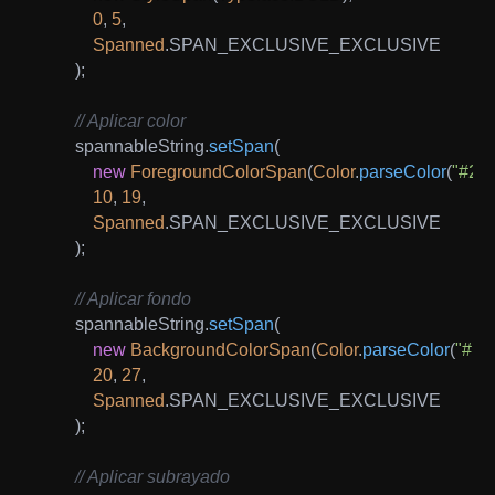
0
,
5
,
Spanned
.
SPAN_EXCLUSIVE_EXCLUSIVE

)
;
// Aplicar color
        spannableString
.
setSpan
(
new
ForegroundColorSpan
(
Color
.
parseColor
(
"#21
10
,
19
,
Spanned
.
SPAN_EXCLUSIVE_EXCLUSIVE

)
;
// Aplicar fondo
        spannableString
.
setSpan
(
new
BackgroundColorSpan
(
Color
.
parseColor
(
"#F
20
,
27
,
Spanned
.
SPAN_EXCLUSIVE_EXCLUSIVE

)
;
// Aplicar subrayado