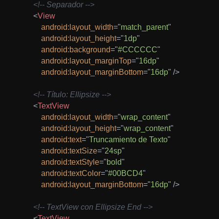
<!-- Separador -->
<
View
android:
layout_width
=
"
match_parent
"
android:
layout_height
=
"
1dp
"
android:
background
=
"
#CCCCCC
"
android:
layout_marginTop
=
"
16dp
"
android:
layout_marginBottom
=
"
16dp
"
/>
<!-- Título: Ellipsize -->
<
TextView
android:
layout_width
=
"
wrap_content
"
android:
layout_height
=
"
wrap_content
"
android:
text
=
"
Truncamiento de Texto
"
android:
textSize
=
"
24sp
"
android:
textStyle
=
"
bold
"
android:
textColor
=
"
#00BCD4
"
android:
layout_marginBottom
=
"
16dp
"
/>
<!-- TextView con Ellipsize End -->
<
TextView