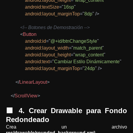
android:
layout_height
=
"
wrap_content
"
android:
textSize
=
"
16sp
"
android:
layout_marginTop
=
"
8dp
"
/>
<!-- Botones de Demostración -->
<
Button
android:
id
=
"
@+id/btnChangeStyle
"
android:
layout_width
=
"
match_parent
"
android:
layout_height
=
"
wrap_content
"
android:
text
=
"
Cambiar Estilo Dinámicamente
"
android:
layout_marginTop
=
"
24dp
"
/>
</
LinearLayout
>
</
ScrollView
>
🟩 4. Crear Drawable para Fondo
Redondeado
Crea un archivo
res/drawable/rounded_background.xml
: