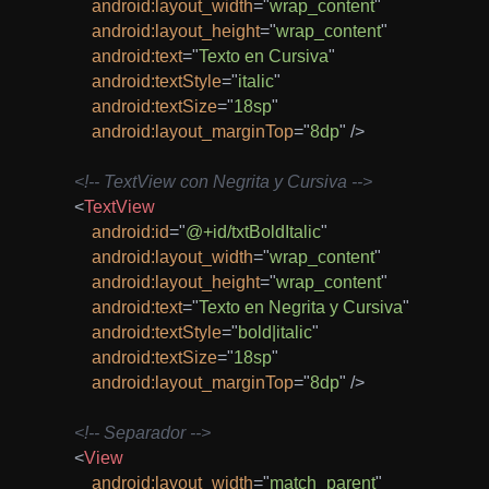
android:
layout_width
=
"
wrap_content
"
android:
layout_height
=
"
wrap_content
"
android:
text
=
"
Texto en Cursiva
"
android:
textStyle
=
"
italic
"
android:
textSize
=
"
18sp
"
android:
layout_marginTop
=
"
8dp
"
/>
<!-- TextView con Negrita y Cursiva -->
<
TextView
android:
id
=
"
@+id/txtBoldItalic
"
android:
layout_width
=
"
wrap_content
"
android:
layout_height
=
"
wrap_content
"
android:
text
=
"
Texto en Negrita y Cursiva
"
android:
textStyle
=
"
bold|italic
"
android:
textSize
=
"
18sp
"
android:
layout_marginTop
=
"
8dp
"
/>
<!-- Separador -->
<
View
android:
layout_width
=
"
match_parent
"