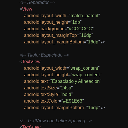
<!-- Separador -->
<
View
android:
layout_width
=
"
match_parent
"
android:
layout_height
=
"
1dp
"
android:
background
=
"
#CCCCCC
"
android:
layout_marginTop
=
"
16dp
"
android:
layout_marginBottom
=
"
16dp
"
/>
<!-- Título: Espaciado -->
<
TextView
android:
layout_width
=
"
wrap_content
"
android:
layout_height
=
"
wrap_content
"
android:
text
=
"
Espaciado y Alineación
"
android:
textSize
=
"
24sp
"
android:
textStyle
=
"
bold
"
android:
textColor
=
"
#E91E63
"
android:
layout_marginBottom
=
"
16dp
"
/>
<!-- TextView con Letter Spacing -->
<
TextView