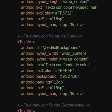
android:
layout_height
=
"
wrap_content
"
android:
text
=
"
Texto con color hexadecimal
"
android:
textColor
=
"
#FF5722
"
android:
textSize
=
"
18sp
"
android:
layout_marginTop
=
"
8dp
"
/>
<!-- TextView con Fondo de Color -->
<
TextView
android:
id
=
"
@+id/txtBackground
"
android:
layout_width
=
"
wrap_content
"
android:
layout_height
=
"
wrap_content
"
android:
text
=
"
Texto con fondo de color
"
android:
textColor
=
"
#FFFFFF
"
android:
background
=
"
#9C27B0
"
android:
padding
=
"
12dp
"
android:
textSize
=
"
18sp
"
android:
layout_marginTop
=
"
8dp
"
/>
<!-- TextView con Fondo Redondeado -->
<
TextView