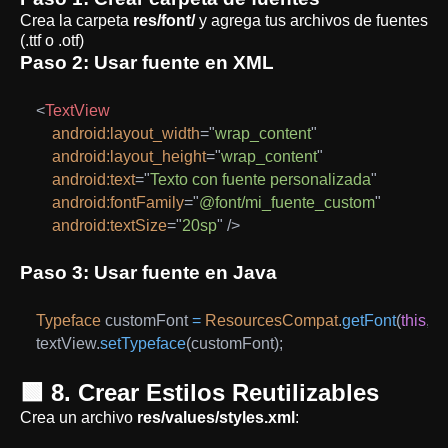
Crea la carpeta
res/font/
y agrega tus archivos de fuentes
(.ttf o .otf)
Paso 2: Usar fuente en XML
<
TextView
android:
layout_width
=
"
wrap_content
"
android:
layout_height
=
"
wrap_content
"
android:
text
=
"
Texto con fuente personalizada
"
android:
fontFamily
=
"
@font/mi_fuente_custom
"
android:
textSize
=
"
20sp
"
/>
Paso 3: Usar fuente en Java
Typeface
 customFont 
=
ResourcesCompat
.
getFont
(
this
,
R
textView
.
setTypeface
(
customFont
)
;
🟩 8. Crear Estilos Reutilizables
Crea un archivo
res/values/styles.xml
: