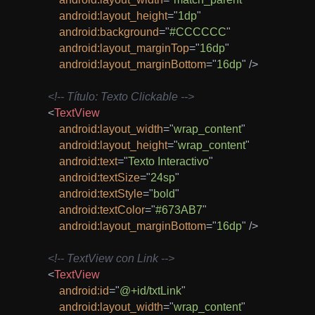
android:
layout_height
=
"
1dp
"
android:
background
=
"
#CCCCCC
"
android:
layout_marginTop
=
"
16dp
"
android:
layout_marginBottom
=
"
16dp
"
/>
<!-- Título: Texto Clickable -->
<
TextView
android:
layout_width
=
"
wrap_content
"
android:
layout_height
=
"
wrap_content
"
android:
text
=
"
Texto Interactivo
"
android:
textSize
=
"
24sp
"
android:
textStyle
=
"
bold
"
android:
textColor
=
"
#673AB7
"
android:
layout_marginBottom
=
"
16dp
"
/>
<!-- TextView con Link -->
<
TextView
android:
id
=
"
@+id/txtLink
"
android:
layout_width
=
"
wrap_content
"