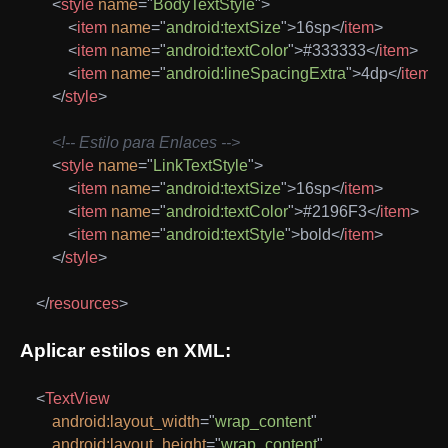
<
style
name
=
"
BodyTextStyle
"
>
<
item
name
=
"
android:textSize
"
>
16sp
</
item
>
<
item
name
=
"
android:textColor
"
>
#333333
</
item
>
<
item
name
=
"
android:lineSpacingExtra
"
>
4dp
</
item
>
</
style
>
<!-- Estilo para Enlaces -->
<
style
name
=
"
LinkTextStyle
"
>
<
item
name
=
"
android:textSize
"
>
16sp
</
item
>
<
item
name
=
"
android:textColor
"
>
#2196F3
</
item
>
<
item
name
=
"
android:textStyle
"
>
bold
</
item
>
</
style
>
</
resources
>
Aplicar estilos en XML:
<
TextView
android:
layout_width
=
"
wrap_content
"
android:
layout_height
=
"
wrap_content
"