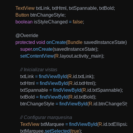
TextView
 txtLink
,
 txtHtml
,
 txtSpannable
,
 txtBold
;
Button
 btnChangeStyle
;
boolean
 isStyleChanged 
=
false
;
@Override
protected
void
onCreate
(
Bundle
 savedInstanceState
)
{
super
.
onCreate
(
savedInstanceState
)
;
setContentView
(
R
.
layout
.
activity_main
)
;
// Inicializar vistas
        txtLink 
=
findViewById
(
R
.
id
.
txtLink
)
;
        txtHtml 
=
findViewById
(
R
.
id
.
txtHtml
)
;
        txtSpannable 
=
findViewById
(
R
.
id
.
txtSpannable
)
;
        txtBold 
=
findViewById
(
R
.
id
.
txtBold
)
;
        btnChangeStyle 
=
findViewById
(
R
.
id
.
btnChangeStyle
// Configurar marquesina
TextView
 txtMarquee 
=
findViewById
(
R
.
id
.
txtEllipsiz
        txtMarquee
.
setSelected
(
true
)
;