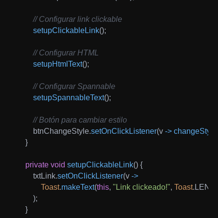
// Configurar link clickable
setupClickableLink
(
)
;
// Configurar HTML
setupHtmlText
(
)
;
// Configurar Spannable
setupSpannableText
(
)
;
// Botón para cambiar estilo
        btnChangeStyle
.
setOnClickListener
(
v 
->
changeStyle
}
private
void
setupClickableLink
(
)
{
        txtLink
.
setOnClickListener
(
v 
->
Toast
.
makeText
(
this
,
"Link clickeado!"
,
Toast
.
LENG
)
;
}