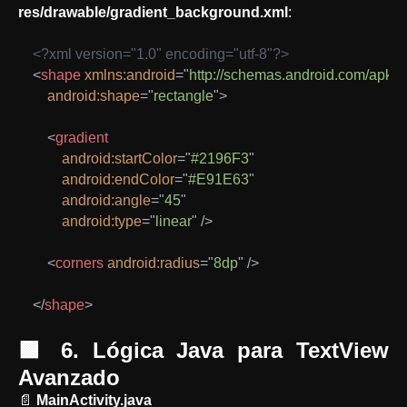
res/drawable/gradient_background.xml
:
<?xml version="1.0" encoding="utf-8"?>
<
shape
xmlns:
android
=
"
http://schemas.android.com/apk/r
android:
shape
=
"
rectangle
"
>
<
gradient
android:
startColor
=
"
#2196F3
"
android:
endColor
=
"
#E91E63
"
android:
angle
=
"
45
"
android:
type
=
"
linear
"
/>
<
corners
android:
radius
=
"
8dp
"
/>
</
shape
>
🟩 6. Lógica Java para TextView
Avanzado
📄
MainActivity.java