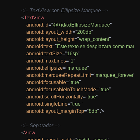
<!-- TextView con Ellipsize Marquee -->
<
TextView
android:
id
=
"
@+id/txtEllipsizeMarquee
"
android:
layout_width
=
"
200dp
"
android:
layout_height
=
"
wrap_content
"
android:
text
=
"
Este texto se desplazará como marq
android:
textSize
=
"
16sp
"
android:
maxLines
=
"
1
"
android:
ellipsize
=
"
marquee
"
android:
marqueeRepeatLimit
=
"
marquee_forever
"
android:
focusable
=
"
true
"
android:
focusableInTouchMode
=
"
true
"
android:
scrollHorizontally
=
"
true
"
android:
singleLine
=
"
true
"
android:
layout_marginTop
=
"
8dp
"
/>
<!-- Separador -->
<
View
android:
layout_width
=
"
match_parent
"