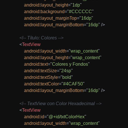
android:
layout_height
=
"
1dp
"
android:
background
=
"
#CCCCCC
"
android:
layout_marginTop
=
"
16dp
"
android:
layout_marginBottom
=
"
16dp
"
/>
<!-- Título: Colores -->
<
TextView
android:
layout_width
=
"
wrap_content
"
android:
layout_height
=
"
wrap_content
"
android:
text
=
"
Colores y Fondos
"
android:
textSize
=
"
24sp
"
android:
textStyle
=
"
bold
"
android:
textColor
=
"
#4CAF50
"
android:
layout_marginBottom
=
"
16dp
"
/>
<!-- TextView con Color Hexadecimal -->
<
TextView
android:
id
=
"
@+id/txtColorHex
"
android:
layout_width
=
"
wrap_content
"