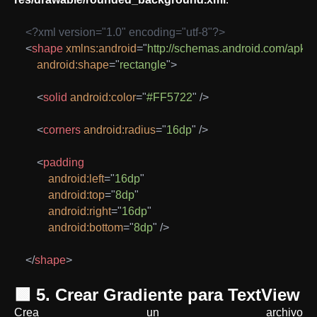
<?xml version="1.0" encoding="utf-8"?>
<
shape
xmlns:
android
=
"
http://schemas.android.com/apk/r
android:
shape
=
"
rectangle
"
>
<
solid
android:
color
=
"
#FF5722
"
/>
<
corners
android:
radius
=
"
16dp
"
/>
<
padding
android:
left
=
"
16dp
"
android:
top
=
"
8dp
"
android:
right
=
"
16dp
"
android:
bottom
=
"
8dp
"
/>
</
shape
>
🟩 5. Crear Gradiente para TextView
Crea un archivo