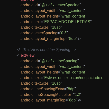
android:
id
=
"
@+id/txtLetterSpacing
"
android:
layout_width
=
"
wrap_content
"
android:
layout_height
=
"
wrap_content
"
android:
text
=
"
ESPACIADO DE LETRAS
"
android:
textSize
=
"
18sp
"
android:
letterSpacing
=
"
0.3
"
android:
layout_marginTop
=
"
8dp
"
/>
<!-- TextView con Line Spacing -->
<
TextView
android:
id
=
"
@+id/txtLineSpacing
"
android:
layout_width
=
"
wrap_content
"
android:
layout_height
=
"
wrap_content
"
android:
text
=
"
Este es un texto con\nespaciado entre
android:
textSize
=
"
16sp
"
android:
lineSpacingExtra
=
"
8dp
"
android:
lineSpacingMultiplier
=
"
1.2
"
android:
layout_marginTop
=
"
8dp
"
/>