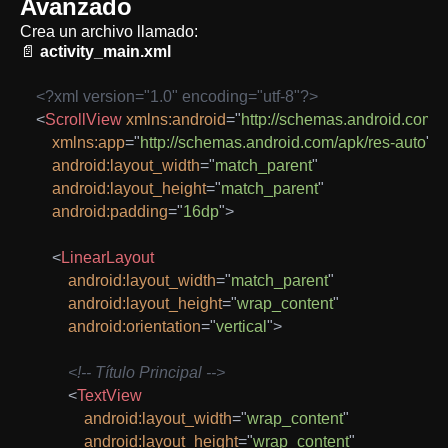
Avanzado
Crea un archivo llamado:
📄
activity_main.xml
<?xml version="1.0" encoding="utf-8"?>
<
ScrollView
xmlns:
android
=
"
http://schemas.android.com/a
xmlns:
app
=
"
http://schemas.android.com/apk/res-auto
"
android:
layout_width
=
"
match_parent
"
android:
layout_height
=
"
match_parent
"
android:
padding
=
"
16dp
"
>
<
LinearLayout
android:
layout_width
=
"
match_parent
"
android:
layout_height
=
"
wrap_content
"
android:
orientation
=
"
vertical
"
>
<!-- Título Principal -->
<
TextView
android:
layout_width
=
"
wrap_content
"
android:
layout_height
=
"
wrap_content
"