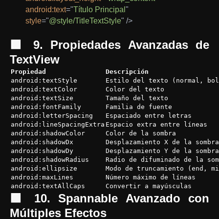
android:
text
=
"
Título Principal
"
style
=
"
@style/TitleTextStyle
"
/>
🟩 9. Propiedades Avanzadas de
TextView
Propiedad
Descripción
android:textStyle
Estilo del texto (normal, bol
android:textColor
Color del texto
android:textSize
Tamaño del texto
android:fontFamily
Familia de fuente
android:letterSpacing
Espaciado entre letras
android:lineSpacingExtra
Espacio extra entre líneas
android:shadowColor
Color de la sombra
android:shadowDx
Desplazamiento X de la sombra
android:shadowDy
Desplazamiento Y de la sombra
android:shadowRadius
Radio de difuminado de la som
android:ellipsize
Modo de truncamiento (end, mi
android:maxLines
Número máximo de líneas
android:textAllCaps
Convertir a mayúsculas
🟩 10. Spannable Avanzado con
Múltiples Efectos