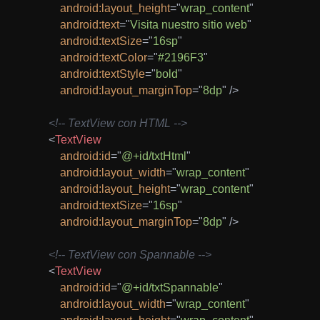
android:
layout_height
=
"
wrap_content
"
android:
text
=
"
Visita nuestro sitio web
"
android:
textSize
=
"
16sp
"
android:
textColor
=
"
#2196F3
"
android:
textStyle
=
"
bold
"
android:
layout_marginTop
=
"
8dp
"
/>
<!-- TextView con HTML -->
<
TextView
android:
id
=
"
@+id/txtHtml
"
android:
layout_width
=
"
wrap_content
"
android:
layout_height
=
"
wrap_content
"
android:
textSize
=
"
16sp
"
android:
layout_marginTop
=
"
8dp
"
/>
<!-- TextView con Spannable -->
<
TextView
android:
id
=
"
@+id/txtSpannable
"
android:
layout_width
=
"
wrap_content
"