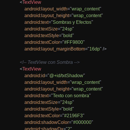
<
TextView
android:
layout_width
=
"
wrap_content
"
android:
layout_height
=
"
wrap_content
"
android:
text
=
"
Sombras y Efectos
"
android:
textSize
=
"
24sp
"
android:
textStyle
=
"
bold
"
android:
textColor
=
"
#FF9800
"
android:
layout_marginBottom
=
"
16dp
"
/>
<!-- TextView con Sombra -->
<
TextView
android:
id
=
"
@+id/txtShadow
"
android:
layout_width
=
"
wrap_content
"
android:
layout_height
=
"
wrap_content
"
android:
text
=
"
Texto con sombra
"
android:
textSize
=
"
24sp
"
android:
textStyle
=
"
bold
"
android:
textColor
=
"
#2196F3
"
android:
shadowColor
=
"
#000000
"
android:
shadowDx
=
"
2
"