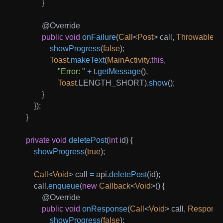
}
@Override
public
void
onFailure
(
Call
<
Post
>
 call
,
Throwable
 t
)
showProgress
(
false
)
;
Toast
.
makeText
(
MainActivity
.
this
,
"Error: "
+
 t
.
getMessage
(
)
,
Toast
.
LENGTH_SHORT
)
.
show
(
)
;
}
}
)
;
}
private
void
deletePost
(
int
 id
)
{
showProgress
(
true
)
;
Call
<
Void
>
 call 
=
 api
.
deletePost
(
id
)
;
        call
.
enqueue
(
new
Callback
<
Void
>
(
)
{
@Override
public
void
onResponse
(
Call
<
Void
>
 call
,
Respons
showProgress
(
false
)
;