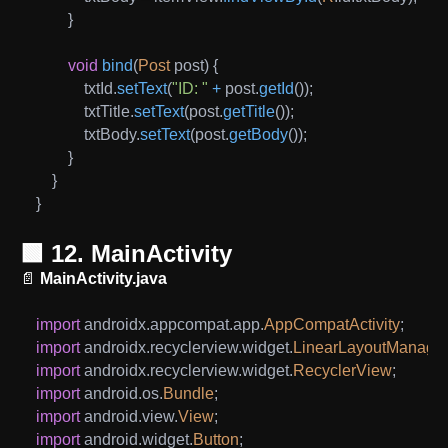
}
void
bind
(
Post
 post
)
{
            txtId
.
setText
(
"ID: "
+
 post
.
getId
(
)
)
;
            txtTitle
.
setText
(
post
.
getTitle
(
)
)
;
            txtBody
.
setText
(
post
.
getBody
(
)
)
;
}
}
}
🟩 12. MainActivity
📄
MainActivity.java
import
androidx
.
appcompat
.
app
.
AppCompatActivity
;
import
androidx
.
recyclerview
.
widget
.
LinearLayoutManage
import
androidx
.
recyclerview
.
widget
.
RecyclerView
;
import
android
.
os
.
Bundle
;
import
android
.
view
.
View
;
import
android
.
widget
.
Button
;