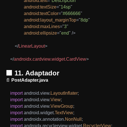
android:
text
=
"
Descripción
"
android:
textSize
=
"
14sp
"
android:
textColor
=
"
#666666
"
android:
layout_marginTop
=
"
8dp
"
android:
maxLines
=
"
3
"
android:
ellipsize
=
"
end
"
/>
</
LinearLayout
>
</
androidx.cardview.widget.CardView
>
🟩 11. Adaptador
📄
PostAdapter.java
import
android
.
view
.
LayoutInflater
;
import
android
.
view
.
View
;
import
android
.
view
.
ViewGroup
;
import
android
.
widget
.
TextView
;
import
androidx
.
annotation
.
NonNull
;
import
androidx
.
recyclerview
.
widget
.
RecyclerView
;