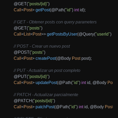
@GET
(
"posts/{id}"
)
Call
<
Post
>
getPost
(
@Path
(
"id"
)
int
 id
)
;
// GET - Obtener posts con query parameters
@GET
(
"posts"
)
Call
<
List
<
Post
>
>
getPostsByUser
(
@Query
(
"userId"
)
int
// POST - Crear un nuevo post
@POST
(
"posts"
)
Call
<
Post
>
createPost
(
@Body
Post
 post
)
;
// PUT - Actualizar un post completo
@PUT
(
"posts/{id}"
)
Call
<
Post
>
updatePost
(
@Path
(
"id"
)
int
 id
,
@Body
Post
 
// PATCH - Actualizar parcialmente
@PATCH
(
"posts/{id}"
)
Call
<
Post
>
patchPost
(
@Path
(
"id"
)
int
 id
,
@Body
Post
 p