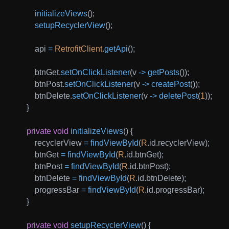
initializeViews
(
)
;
setupRecyclerView
(
)
;
        api 
=
RetrofitClient
.
getApi
(
)
;
        btnGet
.
setOnClickListener
(
v 
->
getPosts
(
)
)
;
        btnPost
.
setOnClickListener
(
v 
->
createPost
(
)
)
;
        btnDelete
.
setOnClickListener
(
v 
->
deletePost
(
1
)
)
;
}
private
void
initializeViews
(
)
{
        recyclerView 
=
findViewById
(
R
.
id
.
recyclerView
)
;
        btnGet 
=
findViewById
(
R
.
id
.
btnGet
)
;
        btnPost 
=
findViewById
(
R
.
id
.
btnPost
)
;
        btnDelete 
=
findViewById
(
R
.
id
.
btnDelete
)
;
        progressBar 
=
findViewById
(
R
.
id
.
progressBar
)
;
}
private
void
setupRecyclerView
(
)
{