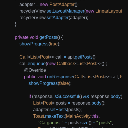
        adapter 
=
new
PostAdapter
(
)
;
        recyclerView
.
setLayoutManager
(
new
LinearLayoutM
        recyclerView
.
setAdapter
(
adapter
)
;
}
private
void
getPosts
(
)
{
showProgress
(
true
)
;
Call
<
List
<
Post
>
>
 call 
=
 api
.
getPosts
(
)
;
        call
.
enqueue
(
new
Callback
<
List
<
Post
>
>
(
)
{
@Override
public
void
onResponse
(
Call
<
List
<
Post
>
>
 call
,
Res
showProgress
(
false
)
;
if
(
response
.
isSuccessful
(
)
&&
 response
.
body
(
)
!
List
<
Post
>
 posts 
=
 response
.
body
(
)
;
                    adapter
.
setPosts
(
posts
)
;
Toast
.
makeText
(
MainActivity
.
this
,
"Cargados: "
+
 posts
.
size
(
)
+
" posts"
,