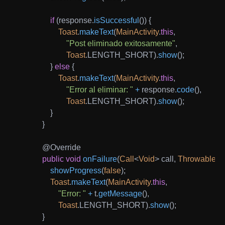
if
(
response
.
isSuccessful
(
)
)
{
Toast
.
makeText
(
MainActivity
.
this
,
"Post eliminado exitosamente"
,
Toast
.
LENGTH_SHORT
)
.
show
(
)
;
}
else
{
Toast
.
makeText
(
MainActivity
.
this
,
"Error al eliminar: "
+
 response
.
code
(
)
,
Toast
.
LENGTH_SHORT
)
.
show
(
)
;
}
}
@Override
public
void
onFailure
(
Call
<
Void
>
 call
,
Throwable
 t
)
showProgress
(
false
)
;
Toast
.
makeText
(
MainActivity
.
this
,
"Error: "
+
 t
.
getMessage
(
)
,
Toast
.
LENGTH_SHORT
)
.
show
(
)
;
}