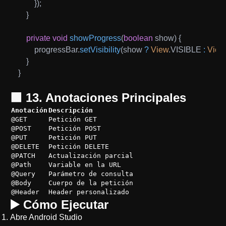
}
)
;
}
private
void
showProgress
(
boolean
 show
)
{
        progressBar
.
setVisibility
(
show 
?
View
.
VISIBLE 
:
View
}
}
🟩 13. Anotaciones Principales
Anotación
Descripción
@GET
Petición GET
@POST
Petición POST
@PUT
Petición PUT
@DELETE
Petición DELETE
@PATCH
Actualización parcial
@Path
Variable en la URL
@Query
Parámetro de consulta
@Body
Cuerpo de la petición
@Header
Header personalizado
▶️ Cómo Ejecutar
Abre Android Studio