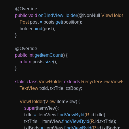
@Override
public
void
onBindViewHolder
(
@NonNull
ViewHolder
 
Post
 post 
=
 posts
.
get
(
position
)
;
        holder
.
bind
(
post
)
;
}
@Override
public
int
getItemCount
(
)
{
return
 posts
.
size
(
)
;
}
static
class
ViewHolder
extends
RecyclerView
.
ViewHol
TextView
 txtId
,
 txtTitle
,
 txtBody
;
ViewHolder
(
View
 itemView
)
{
super
(
itemView
)
;
            txtId 
=
 itemView
.
findViewById
(
R
.
id
.
txtId
)
;
            txtTitle 
=
 itemView
.
findViewById
(
R
.
id
.
txtTitle
)
;
            txtBody 
=
 itemView
.
findViewById
(
R
.
id
.
txtBody
)
;