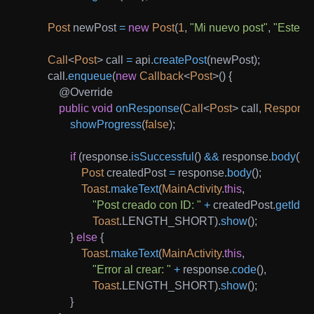
Post
 newPost 
=
new
Post
(
1
,
"Mi nuevo post"
,
"Este es
Call
<
Post
>
 call 
=
 api
.
createPost
(
newPost
)
;
        call
.
enqueue
(
new
Callback
<
Post
>
(
)
{
@Override
public
void
onResponse
(
Call
<
Post
>
 call
,
Respons
showProgress
(
false
)
;
if
(
response
.
isSuccessful
(
)
&&
 response
.
body
(
)
!
Post
 createdPost 
=
 response
.
body
(
)
;
Toast
.
makeText
(
MainActivity
.
this
,
"Post creado con ID: "
+
 createdPost
.
getId
(
)
,
Toast
.
LENGTH_SHORT
)
.
show
(
)
;
}
else
{
Toast
.
makeText
(
MainActivity
.
this
,
"Error al crear: "
+
 response
.
code
(
)
,
Toast
.
LENGTH_SHORT
)
.
show
(
)
;
}