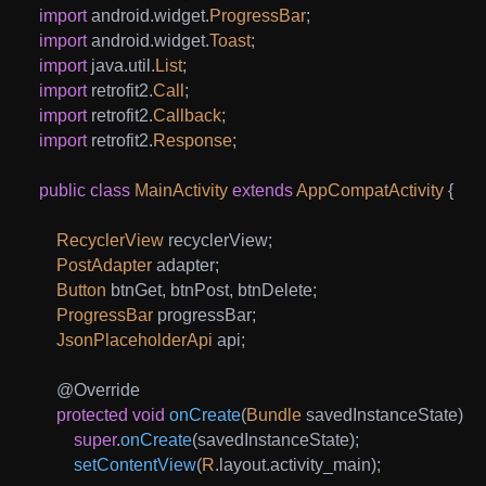
import
android
.
widget
.
ProgressBar
;
import
android
.
widget
.
Toast
;
import
java
.
util
.
List
;
import
retrofit2
.
Call
;
import
retrofit2
.
Callback
;
import
retrofit2
.
Response
;
public
class
MainActivity
extends
AppCompatActivity
{
RecyclerView
 recyclerView
;
PostAdapter
 adapter
;
Button
 btnGet
,
 btnPost
,
 btnDelete
;
ProgressBar
 progressBar
;
JsonPlaceholderApi
 api
;
@Override
protected
void
onCreate
(
Bundle
 savedInstanceState
)
{
super
.
onCreate
(
savedInstanceState
)
;
setContentView
(
R
.
layout
.
activity_main
)
;