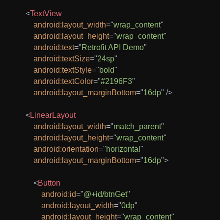
<
TextView
android:
layout_width
=
"
wrap_content
"
android:
layout_height
=
"
wrap_content
"
android:
text
=
"
Retrofit API Demo
"
android:
textSize
=
"
24sp
"
android:
textStyle
=
"
bold
"
android:
textColor
=
"
#2196F3
"
android:
layout_marginBottom
=
"
16dp
"
/>
<
LinearLayout
android:
layout_width
=
"
match_parent
"
android:
layout_height
=
"
wrap_content
"
android:
orientation
=
"
horizontal
"
android:
layout_marginBottom
=
"
16dp
"
>
<
Button
android:
id
=
"
@+id/btnGet
"
android:
layout_width
=
"
0dp
"
android:
layout_height
=
"
wrap_content
"