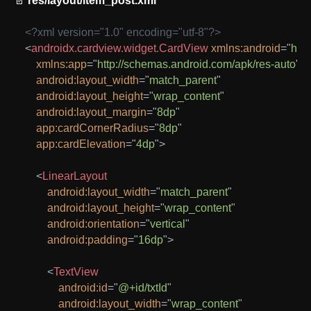
📄
res/layout/item_post.xml
<?xml version="1.0" encoding="utf-8"?>
<
androidx.cardview.widget.CardView
xmlns:
android
=
"
htt
xmlns:
app
=
"
http://schemas.android.com/apk/res-auto
"
android:
layout_width
=
"
match_parent
"
android:
layout_height
=
"
wrap_content
"
android:
layout_margin
=
"
8dp
"
app:
cardCornerRadius
=
"
8dp
"
app:
cardElevation
=
"
4dp
"
>
<
LinearLayout
android:
layout_width
=
"
match_parent
"
android:
layout_height
=
"
wrap_content
"
android:
orientation
=
"
vertical
"
android:
padding
=
"
16dp
"
>
<
TextView
android:
id
=
"
@+id/txtId
"
android:
layout_width
=
"
wrap_content
"