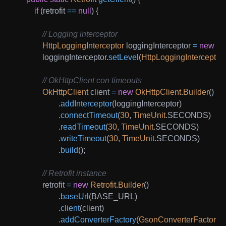
if
(
retrofit 
==
null
)
{
// Logging interceptor
HttpLoggingInterceptor
 loggingInterceptor 
=
new
Ht
            loggingInterceptor
.
setLevel
(
HttpLoggingInterceptor
.
// OkHttpClient con timeouts
OkHttpClient
 client 
=
new
OkHttpClient
.
Builder
(
)
.
addInterceptor
(
loggingInterceptor
)
.
connectTimeout
(
30
,
TimeUnit
.
SECONDS
)
.
readTimeout
(
30
,
TimeUnit
.
SECONDS
)
.
writeTimeout
(
30
,
TimeUnit
.
SECONDS
)
.
build
(
)
;
// Retrofit instance
            retrofit 
=
new
Retrofit
.
Builder
(
)
.
baseUrl
(
BASE_URL
)
.
client
(
client
)
.
addConverterFactory
(
GsonConverterFactory
.
c