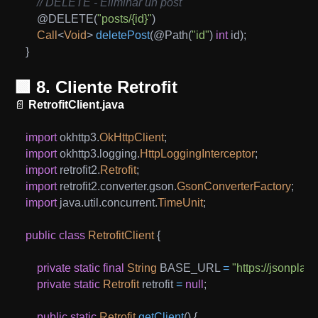
// DELETE - Eliminar un post
@DELETE
(
"posts/{id}"
)
Call
<
Void
>
deletePost
(
@Path
(
"id"
)
int
 id
)
;
}
🟩 8. Cliente Retrofit
📄
RetrofitClient.java
import
okhttp3
.
OkHttpClient
;
import
okhttp3
.
logging
.
HttpLoggingInterceptor
;
import
retrofit2
.
Retrofit
;
import
retrofit2
.
converter
.
gson
.
GsonConverterFactory
;
import
java
.
util
.
concurrent
.
TimeUnit
;
public
class
RetrofitClient
{
private
static
final
String
 BASE_URL 
=
"https://jsonplac
private
static
Retrofit
 retrofit 
=
null
;
public
static
Retrofit
getClient
(
)
{