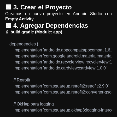
🟩 3. Crear el Proyecto
Creamos un nuevo proyecto en Android Studio con
Empty Activity
.
🟩 4. Agregar Dependencias
📄
build.gradle (Module: app)
dependencies {

    implementation 'androidx.appcompat:appcompat:1.6.1'

    implementation 'com.google.android.material:material:1.9
    implementation 'androidx.recyclerview:recyclerview:1.3.2
    implementation 'androidx.cardview:cardview:1.0.0'

    // Retrofit

    implementation 'com.squareup.retrofit2:retrofit:2.9.0'

    implementation 'com.squareup.retrofit2:converter-gson:2.
    // OkHttp para logging

    implementation 'com.squareup.okhttp3:logging-intercepto