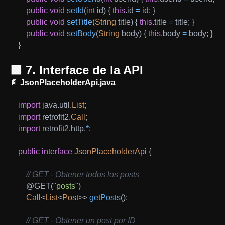
public
void
setId
(
int
 id
)
{
this
.
id 
=
 id
;
}
public
void
setTitle
(
String
 title
)
{
this
.
title 
=
 title
;
}
public
void
setBody
(
String
 body
)
{
this
.
body 
=
 body
;
}
}
🟩 7. Interface de la API
📄
JsonPlaceholderApi.java
import
java
.
util
.
List
;
import
retrofit2
.
Call
;
import
retrofit2
.
http
.
*
;
public
interface
JsonPlaceholderApi
{
// GET - Obtener todos los posts
@GET
(
"posts"
)
Call
<
List
<
Post
>
>
getPosts
(
)
;
// GET - Obtener un post por ID