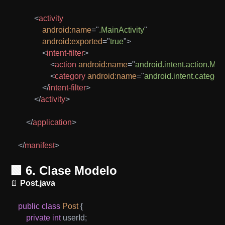
<
activity
android:
name
=
"
.MainActivity
"
android:
exported
=
"
true
"
>
<
intent-filter
>
<
action
android:
name
=
"
android.intent.action.MA
<
category
android:
name
=
"
android.intent.categ
</
intent-filter
>
</
activity
>
</
application
>
</
manifest
>
🟩 6. Clase Modelo
📄
Post.java
public
class
Post
{
private
int
 userId
;