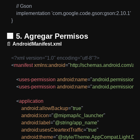
    // Gson

    implementation 'com.google.code.gson:gson:2.10.1'

}
🟩 5. Agregar Permisos
📄
AndroidManifest.xml
<?xml version="1.0" encoding="utf-8"?>
<
manifest
xmlns:
android
=
"
http://schemas.android.com/apk
<
uses-permission
android:
name
=
"
android.permission
<
uses-permission
android:
name
=
"
android.permissi
<
application
android:
allowBackup
=
"
true
"
android:
icon
=
"
@mipmap/ic_launcher
"
android:
label
=
"
@string/app_name
"
android:
usesCleartextTraffic
=
"
true
"
android:
theme
=
"
@style/Theme.AppCompat.Light.Dar