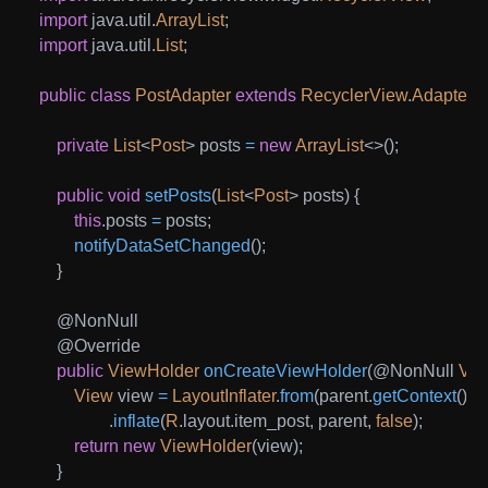
import
java
.
util
.
ArrayList
;
import
java
.
util
.
List
;
public
class
PostAdapter
extends
RecyclerView
.
Adapter
<
private
List
<
Post
>
 posts 
=
new
ArrayList
<
>
(
)
;
public
void
setPosts
(
List
<
Post
>
 posts
)
{
this
.
posts 
=
 posts
;
notifyDataSetChanged
(
)
;
}
@NonNull
@Override
public
ViewHolder
onCreateViewHolder
(
@NonNull
Vie
View
 view 
=
LayoutInflater
.
from
(
parent
.
getContext
(
)
)
.
inflate
(
R
.
layout
.
item_post
,
 parent
,
false
)
;
return
new
ViewHolder
(
view
)
;
}