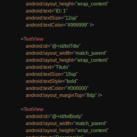
android:
layout_height
=
"
wrap_content
"
android:
text
=
"
ID: 1
"
android:
textSize
=
"
12sp
"
android:
textColor
=
"
#999999
"
/>
<
TextView
android:
id
=
"
@+id/txtTitle
"
android:
layout_width
=
"
match_parent
"
android:
layout_height
=
"
wrap_content
"
android:
text
=
"
Título
"
android:
textSize
=
"
18sp
"
android:
textStyle
=
"
bold
"
android:
textColor
=
"
#000000
"
android:
layout_marginTop
=
"
8dp
"
/>
<
TextView
android:
id
=
"
@+id/txtBody
"
android:
layout_width
=
"
match_parent
"
android:
layout_height
=
"
wrap_content
"