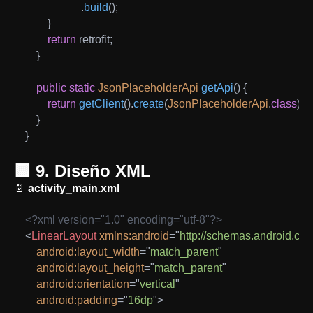
.
build
(
)
;
}
return
 retrofit
;
}
public
static
JsonPlaceholderApi
getApi
(
)
{
return
getClient
(
)
.
create
(
JsonPlaceholderApi
.
class
)
;
}
}
🟩 9. Diseño XML
📄
activity_main.xml
<?xml version="1.0" encoding="utf-8"?>
<
LinearLayout
xmlns:
android
=
"
http://schemas.android.com
android:
layout_width
=
"
match_parent
"
android:
layout_height
=
"
match_parent
"
android:
orientation
=
"
vertical
"
android:
padding
=
"
16dp
"
>