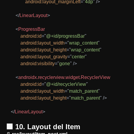
android:
layout_marginLeft
=
"
4dp
"
/>
</
LinearLayout
>
<
ProgressBar
android:
id
=
"
@+id/progressBar
"
android:
layout_width
=
"
wrap_content
"
android:
layout_height
=
"
wrap_content
"
android:
layout_gravity
=
"
center
"
android:
visibility
=
"
gone
"
/>
<
androidx.recyclerview.widget.RecyclerView
android:
id
=
"
@+id/recyclerView
"
android:
layout_width
=
"
match_parent
"
android:
layout_height
=
"
match_parent
"
/>
</
LinearLayout
>
🟩 10. Layout del Item