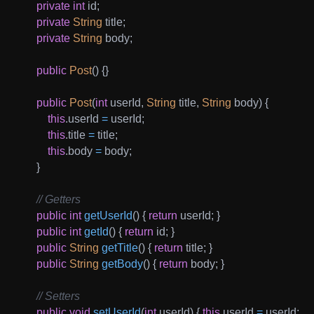
private
int
 id
;
private
String
 title
;
private
String
 body
;
public
Post
(
)
{
}
public
Post
(
int
 userId
,
String
 title
,
String
 body
)
{
this
.
userId 
=
 userId
;
this
.
title 
=
 title
;
this
.
body 
=
 body
;
}
// Getters
public
int
getUserId
(
)
{
return
 userId
;
}
public
int
getId
(
)
{
return
 id
;
}
public
String
getTitle
(
)
{
return
 title
;
}
public
String
getBody
(
)
{
return
 body
;
}
// Setters
public
void
setUserId
(
int
 userId
)
{
this
.
userId 
=
 userId
;
}