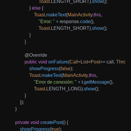
Toast
.
LENGTH_SHORT
)
.
show
(
)
;
}
else
{
Toast
.
makeText
(
MainActivity
.
this
,
"Error: "
+
 response
.
code
(
)
,
Toast
.
LENGTH_SHORT
)
.
show
(
)
;
}
}
@Override
public
void
onFailure
(
Call
<
List
<
Post
>
>
 call
,
Throwa
showProgress
(
false
)
;
Toast
.
makeText
(
MainActivity
.
this
,
"Error de conexión: "
+
 t
.
getMessage
(
)
,
Toast
.
LENGTH_LONG
)
.
show
(
)
;
}
}
)
;
}
private
void
createPost
(
)
{
showProgress
(
true
)
;