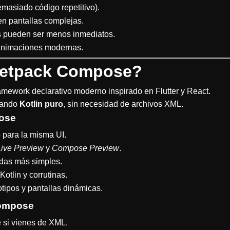
masiado código repetitivo).
n pantallas complejas.
s pueden ser menos inmediatos.
 animaciones modernas.
Jetpack Compose?
mework declarativo moderno inspirado en Flutter y React.
usando
Kotlin puro
, sin necesidad de archivos XML.
ose
para la misma UI.
Live Preview
y
Compose Preview
.
das más simples.
Kotlin y corrutinas.
tipos y pantallas dinámicas.
Compose
 si vienes de XML.