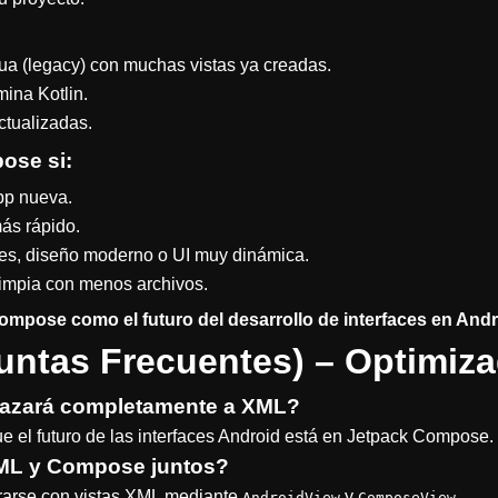
ua (legacy) con muchas vistas ya creadas.
ina Kotlin.
actualizadas.
pose
si:
pp nueva.
más rápido.
es, diseño moderno o UI muy dinámica.
limpia con menos archivos.
pose como el futuro del desarrollo de interfaces en Andr
untas Frecuentes) – Optimiz
azará completamente a XML?
e el futuro de las interfaces Android está en Jetpack Compose.
XML y Compose juntos?
rarse con vistas XML mediante
y
.
AndroidView
ComposeView