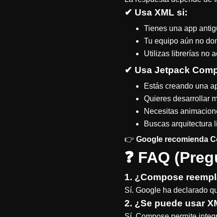
✔ Usa
XML
si:
Tienes una app antig
Tu equipo aún no dom
Utilizas librerías no 
✔ Usa
Jetpack Com
Estás creando una a
Quieres desarrollar 
Necesitas animacion
Buscas arquitectura 
👉
Google recomienda Com
❓
FAQ (Preg
1. ¿Compose reempl
Sí. Google ha declarado qu
2. ¿Se puede usar 
Sí. Compose permite integ