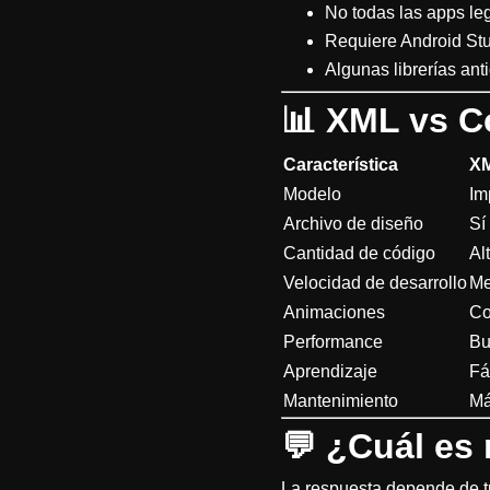
No todas las apps leg
Requiere Android Stu
Algunas librerías an
📊
XML vs C
Característica
X
Modelo
Im
Archivo de diseño
Sí
Cantidad de código
Al
Velocidad de desarrollo
Me
Animaciones
Co
Performance
Bu
Aprendizaje
Fá
Mantenimiento
Má
💬
¿Cuál es
La respuesta depende de t