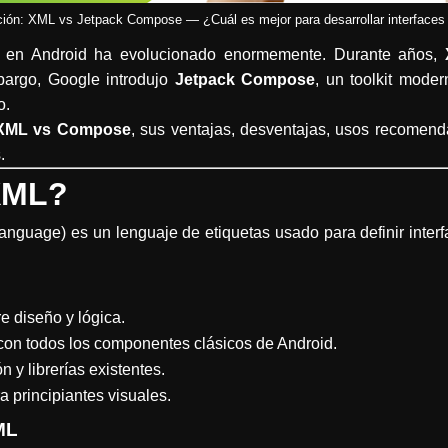
ón: XML vs Jetpack Compose — ¿Cuál es mejor para desarrollar interfaces
es en Android ha evolucionado enormemente. Durante años,
bargo, Google introdujo
Jetpack Compose
, un toolkit mode
o.
XML vs Compose
, sus ventajas, desventajas, usos recomenda
.
XML?
nguage) es un lenguaje de etiquetas usado para definir inter
e diseño y lógica.
con todos los componentes clásicos de Android.
y librerías existentes.
a principiantes visuales.
ML