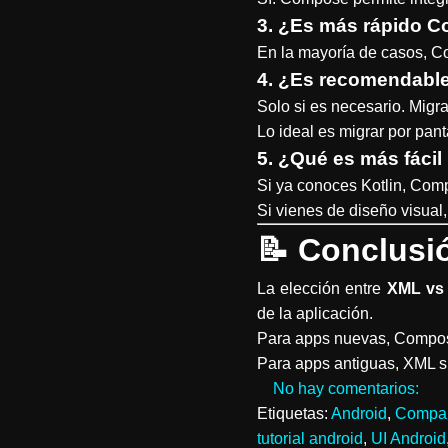
3. ¿Es más rápido 
En la mayoría de casos, Co
4. ¿Es recomendabl
Solo si es necesario. Migr
Lo ideal es migrar por pant
5. ¿Qué es más fácil
Si ya conoces Kotlin, Co
Si vienes de diseño visual
📝
Conclusi
La elección entre
XML vs
de la aplicación.
Para apps nuevas, Compose
Para apps antiguas, XML si
No hay comentarios:
Etiquetas:
Android
,
Compar
tutorial android
,
UI Android