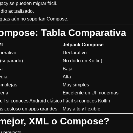
acy se pueden migrar fácil.
dio actualizado.
tiguas aún no soportan Compose.
ompose: Tabla Comparativa
ML
Jetpack Compose
perativo
Declarativo
 (separado)
No (todo en Kotlin)
ta
Baja
dia
Alta
mplejas
Muy simples
ena
Excelente en UI modernas
cil si conoces Android clásico
Fácil si conoces Kotlin
s costoso en apps grandes
Muy alto y flexible
 mejor, XML o Compose?
u proyecto: